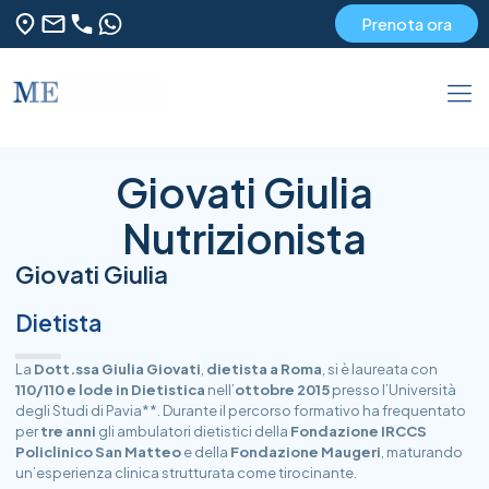
Prenota ora
Giovati Giulia
Nutrizionista
Giovati Giulia
Dietista
La
Dott.ssa Giulia Giovati
,
dietista a Roma
, si è laureata con
110/110 e lode in Dietistica
nell’
ottobre 2015
presso l’
Università
degli Studi di Pavia
**. Durante il percorso formativo ha frequentato
per
tre anni
gli ambulatori dietistici della
Fondazione IRCCS
Policlinico San Matteo
e della
Fondazione Maugeri
, maturando
un’esperienza clinica strutturata come tirocinante.