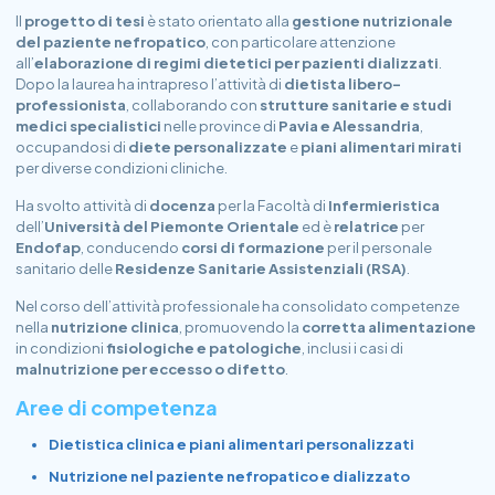
Il
progetto di tesi
è stato orientato alla
gestione nutrizionale
del paziente nefropatico
, con particolare attenzione
all’
elaborazione di regimi dietetici per pazienti dializzati
.
Dopo la laurea ha intrapreso l’attività di
dietista libero-
professionista
, collaborando con
strutture sanitarie e studi
medici specialistici
nelle province di
Pavia e Alessandria
,
occupandosi di
diete personalizzate
e
piani alimentari mirati
per diverse condizioni cliniche.
Ha svolto attività di
docenza
per la Facoltà di
Infermieristica
dell’
Università del Piemonte Orientale
ed è
relatrice
per
Endofap
, conducendo
corsi di formazione
per il personale
sanitario delle
Residenze Sanitarie Assistenziali (RSA)
.
Nel corso dell’attività professionale ha consolidato competenze
nella
nutrizione clinica
, promuovendo la
corretta alimentazione
in condizioni
fisiologiche e patologiche
, inclusi i casi di
malnutrizione per eccesso o difetto
.
Aree di competenza
Dietistica clinica e piani alimentari personalizzati
Nutrizione nel
paziente nefropatico
e
dializzato