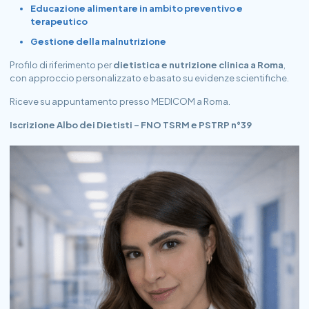
Educazione alimentare in ambito preventivo e
terapeutico
Gestione della
malnutrizione
Profilo di riferimento per
dietistica e nutrizione clinica a Roma
,
con approccio personalizzato e basato su evidenze scientifiche.
Riceve su appuntamento presso MEDICOM a Roma.
Iscrizione Albo dei Dietisti – FNO TSRM e PSTRP n°39