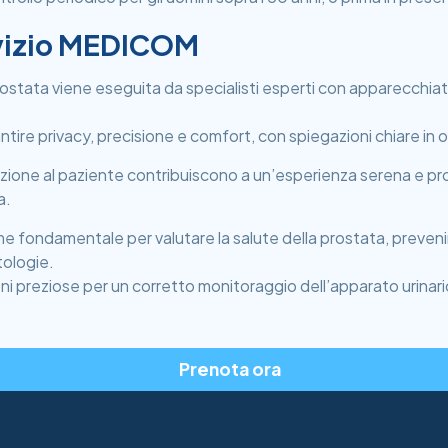
rvizio MEDICOM
Prostata viene eseguita da specialisti esperti con apparecch
ntire privacy, precisione e comfort, con spiegazioni chiare in 
zione al paziente contribuiscono a un’esperienza serena e pro
a.
e fondamentale per valutare la salute della prostata, prevenir
tologie.
ioni preziose per un corretto monitoraggio dell’apparato urinar
Prenota ora