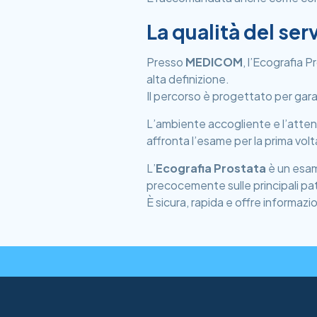
La qualità del se
Presso
MEDICOM
, l’Ecografia 
alta definizione.
Il percorso è progettato per gara
L’ambiente accogliente e l’atten
affronta l’esame per la prima volt
L’
Ecografia Prostata
è un esam
precocemente sulle principali pa
È sicura, rapida e offre informaz