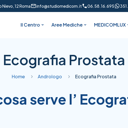
to Nievo, 12 Roma
info@studiomedicom.it
06.58.16.695
351
Il Centro
Aree Mediche
MEDICOMLUX
Ecografia Prostata
Home
Andrologo
Ecografia Prostata
cosa serve l’ Ecogra