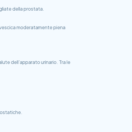
liate della prostata.
na vescica moderatamente piena
lute dell’apparato urinario. Tra le
rostatiche.