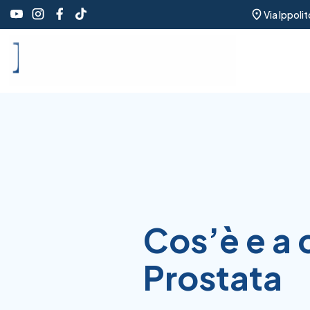
Via Ippoli
Cos’è e a 
Prostata