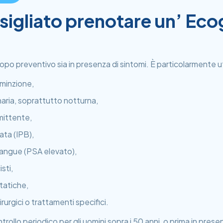
igliato prenotare un’ Eco
opo preventivo sia in presenza di sintomi. È particolarmente uti
 minzione,
aria, soprattutto notturna,
rmittente,
ata (IPB),
 sangue (PSA elevato),
sti,
statiche,
urgici o trattamenti specifici.
o periodico per gli uomini sopra i 50 anni, o prima in presenza