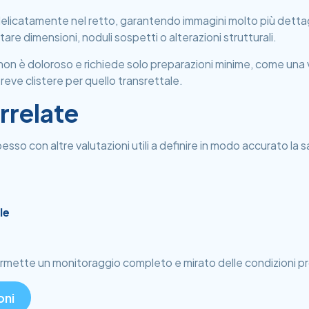
delicatamente nel retto, garantendo immagini molto più dettag
tare dimensioni, noduli sospetti o alterazioni strutturali.
, non è doloroso e richiede solo preparazioni minime, come u
reve clistere per quello transrettale.
rrelate
sso con altre valutazioni utili a definire in modo accurato la sa
le
ermette un monitoraggio completo e mirato delle condizioni p
oni