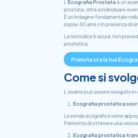
L’
Ecografia Prostata
è un esam
prostata, oltre a individuare eve
È un’indagine fondamentale nella
sopra i 50 anni o in presenza di sin
La metodica è sicura, non preved
prostatica.
Prenota ora la tua Ecogra
Come si svolg
L’esame può essere eseguito in d
Ecografia prostatica sov
La sonda ecografica viene appogg
Permette di ottenere una visione
Ecografia prostatica tran