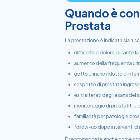
Quando è cons
Prostata
La prestazione è indicata sia a sc
difficoltà o dolore durante la
aumento della frequenza urin
getto urinario ridotto o inte
sospetto di prostata ingross
esiti alterati degli esami del
monitoraggio di prostatiti o ci
familiarità per patologie pro
follow-up dopo interventi chir
È raccomandata anche come controll