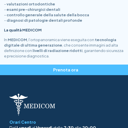
–
valutazioni ortodontiche
–
esami pre-chirurgici dentali
–
controllo generale della salute della bocca
–
diagnosi di patologie dentali profonde
La qualità MEDICOM
In
MEDICOM
, l’ortopanoramica viene eseguita con
tecnologia
digitale di ultima generazione
, che consente immagini ad alta
definizione con
livelli di radiazione ridotti
, garantendo sicurezza
e precisione diagnostica.
Prenota ora
Orari Centro
Dal
Lunedì
al
Venerdì
dalle
7:30
alle
20:00