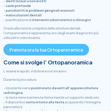
–
denti inclusi o non erotti
–
carie profonde
–
parodontiti e problemi gengivali avanzati
–
malocclusioni dentali
– pianificazione di
interventi odontoiatrici o chirurgici
Grazie alla visione completa delle strutture dentali,
l’ortopanoramica rappresenta uno degli esami diagnostici più
utilizzati in odontoiatria.
Prenota ora la tua Ortopanoramica
Come si svolge l’ Ortopanoramica
L’esame è rapido, indolore e non invasivo.
Durante la procedura:
– il paziente viene
posizionato davanti all’apparecchiatura
radiologica
– la testa viene mantenuta ferma tramite un supporto dedicato
– il dispositivo
ruota intorno alla testa
acquisendo l’immagine
panoramica