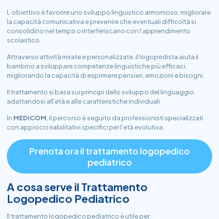
L’obiettivo è favorire uno sviluppo linguistico armonioso, migliorare
la capacità comunicativa e prevenire che eventuali difficoltà si
consolidino nel tempo o interferiscano con l’apprendimento
scolastico.
Attraverso attività mirate e personalizzate, il logopedista aiuta il
bambino a sviluppare competenze linguistiche più efficaci,
migliorando la capacità di esprimere pensieri, emozioni e bisogni.
Il trattamento si basa sui principi dello
sviluppo del linguaggio
,
adattandosi all’età e alle caratteristiche individuali.
In
MEDICOM
, il percorso è seguito da professionisti specializzati
con approcci riabilitativi specifici per l’età evolutiva.
Prenota ora il trattamento logopedico
pediatrico
A cosa serve il Trattamento
Logopedico Pediatrico
Il trattamento logopedico pediatrico è utile per: