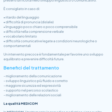
presenti difficoltà nello sviluppo linguistico o comunicativo.
È consigliato in caso di:
• ritardo del linguaggio
• difficoltà di pronuncia (dislalie)
• linguaggio poco chiaro o poco comprensibile
• difficoltà nella comprensione verbale
• vocabolario limitato
• difficoltà comunicative legate a condizioni neurologiche o
comportamentali
Un intervento precoce è fondamentale per favorire uno sviluppo
equilibrato e prevenire difficoltà future.
Benefici del trattamento
– miglioramento della comunicazione
– sviluppo linguistico più fluido e corretto
– maggiore sicurezza ed espressività
– supporto nel percorso scolastico
– miglioramento delle relazioni sociali
La qualità MEDICOM