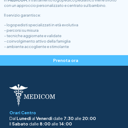
In
MEDICOM
, il trattamento logopedico pediatrico viene svolto
con un approccio personalizzato e centrato sul bambino.
Il servizio garantisce:
– logopedisti specializzati in età evolutiva
– percorsi su misura
– tecniche aggiornate e validate
– coinvolgimento attivo della famiglia
– ambiente accogliente e stimolante
Prenota ora
Orari Centro
Dal
Lunedì
al
Venerdì
dalle
7:30
alle
20:00
Il
Sabato
dalle
8:00
alle
14:00