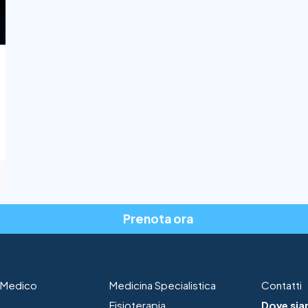
Prenota ora
o Medico
Medicina Specialistica
Contatti
Fisioterapia
Dove s