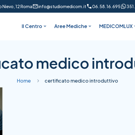
to Nievo, 12 Roma
info@studiomedicom.it
06.58.16.695
351
Il Centro
Aree Mediche
MEDICOMLUX
ficato medico introd
Home
certificato medico introduttivo