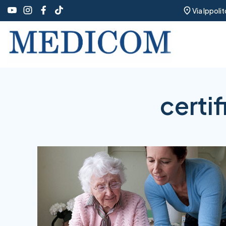
Via Ippoli
certi