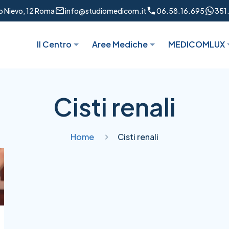
to Nievo, 12 Roma
info@studiomedicom.it
06.58.16.695
351
Il Centro
Aree Mediche
MEDICOMLUX
Cisti renali
Home
Cisti renali