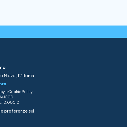
iamo
ito Nievo, 12 Roma
ora
icy
e
Cookie Policy
74941000
v.: 10.000 €
le preferenze sui