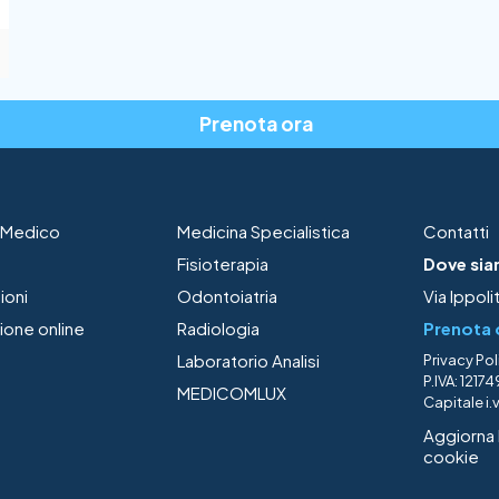
Prenota ora
o Medico
Medicina Specialistica
Contatti
Fisioterapia
Dove s
ioni
Odontoiatria
Via Ippol
ione online
Radiologia
Prenota 
Laboratorio Analisi
Privacy Pol
P.IVA: 121
MEDICOMLUX
Capitale i.
Aggiorna 
cookie