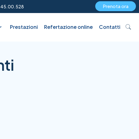
Prenota ora
.45.00.528
Prestazioni
Refertazione online
Contatti
nti