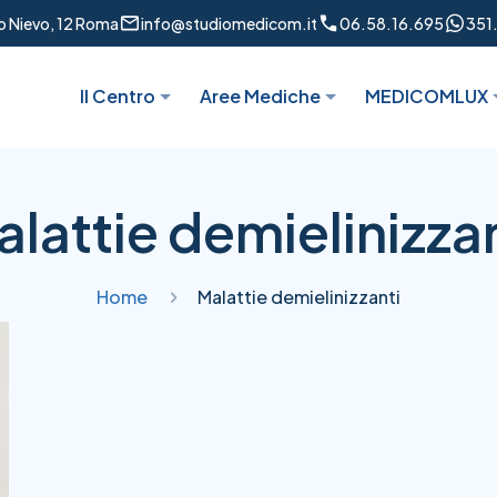
to Nievo, 12 Roma
info@studiomedicom.it
06.58.16.695
351
Il Centro
Aree Mediche
MEDICOMLUX
lattie demielinizza
Home
Malattie demielinizzanti