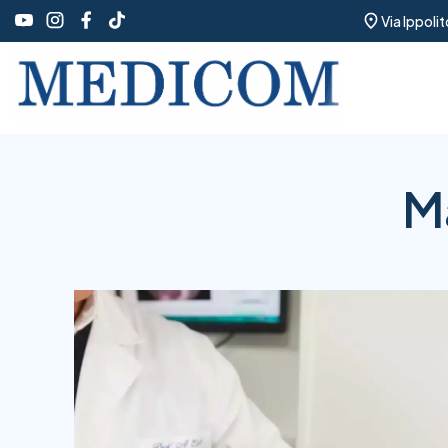
Via Ippoli
Ma