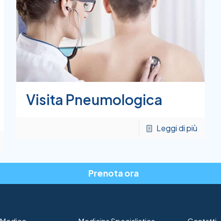
Visita Pneumologica
Leggi di più
Prenota ora
o Medico
Medicina Specialistica
Contatti