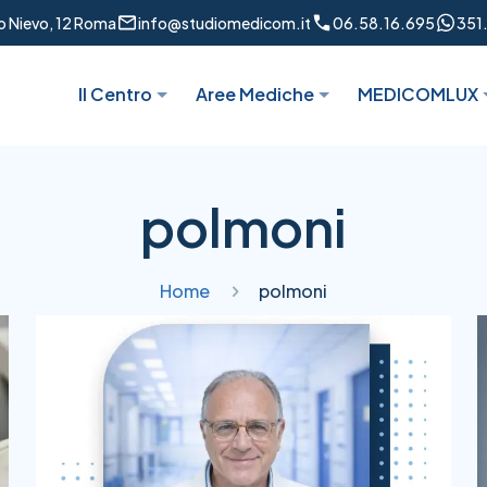
to Nievo, 12 Roma
info@studiomedicom.it
06.58.16.695
351
Il Centro
Aree Mediche
MEDICOMLUX
polmoni
Home
polmoni