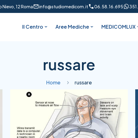
to Nievo, 12 Roma
info@studiomedicom.it
06.58.16.695
351
Il Centro
Aree Mediche
MEDICOMLUX
russare
Home
russare