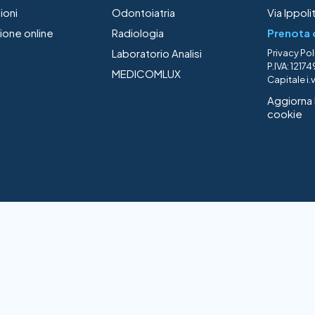
ioni
Odontoiatria
Via Ippol
ione online
Radiologia
Prenota 
Laboratorio Analisi
Privacy Pol
P.IVA: 121
MEDICOMLUX
Capitale i.
Aggiorna 
cookie