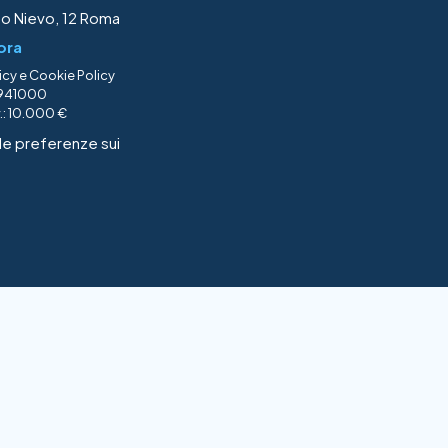
ito Nievo, 12 Roma
ora
icy
e
Cookie Policy
74941000
v.: 10.000 €
le preferenze sui