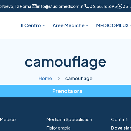
to Nievo, 12 Roma
info@studiomedicom.it
06.58.16.695
351
Il Centro
Aree Mediche
MEDICOMLUX
camouflage
Home
camouflage
Prenota ora
o Medico
Medicina Specialistica
Contatti
Fisioterapia
Dove s